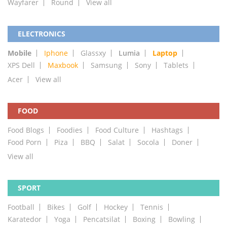
Wayfarer
Round
View all
ELECTRONICS
Mobile
Iphone
Glassxy
Lumia
Laptop
XPS Dell
Maxbook
Samsung
Sony
Tablets
Acer
View all
FOOD
Food Blogs
Foodies
Food Culture
Hashtags
Food Porn
Piza
BBQ
Salat
Socola
Doner
View all
SPORT
Football
Bikes
Golf
Hockey
Tennis
Karatedor
Yoga
Pencatsilat
Boxing
Bowling