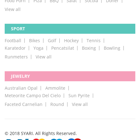
Food Porn
Piza
BBQ
Salat
Socola
Doner
View all
SPORT
Football
Bikes
Golf
Hockey
Tennis
Karatedor
Yoga
Pencatsilat
Boxing
Bowling
Runmeters
View all
JEWELRY
Australian Opal
Ammolite
Meteorite Campo Del Cielo
Sun Pyrite
Faceted Carnelian
Round
View all
© 2018 SYARI. All Rights Reserved.